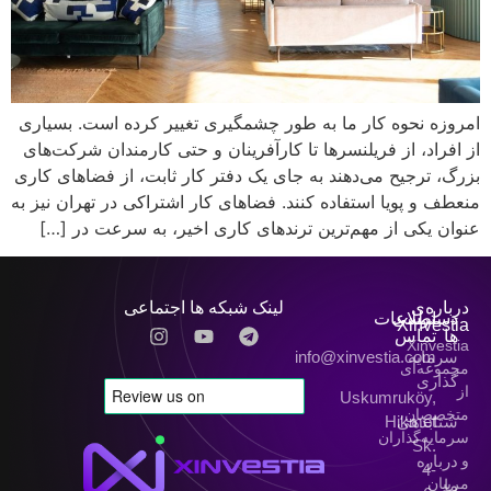
امروزه نحوه کار ما به طور چشمگیری تغییر کرده است. بسیاری
از افراد، از فریلنسرها تا کارآفرینان و حتی کارمندان شرکت‌های
بزرگ، ترجیح می‌دهند به جای یک دفتر کار ثابت، از فضاهای کاری
منعطف و پویا استفاده کنند. فضاهای کار اشتراکی در تهران نیز به
عنوان یکی از مهم‌ترین ترندهای کاری اخیر، به سرعت در […]
درباره‌ی
لینک شبکه ها اجتماعی
دسترسی
اطلاعات
Xinvestia
ها
تماس
Xinvestia
سرمایه
info@xinvestia.com
مجموعه‌ای
گذاری
از
Uskumruköy,
متخصصان،
شتابدهی
Hikmet
سرمایه‌گذاران
Sk.
درباره
و
4-
مربیان
ما