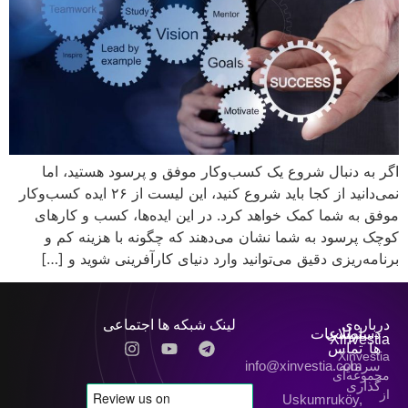
اگر به دنبال شروع یک کسب‌وکار موفق و پرسود هستید، اما
نمی‌دانید از کجا باید شروع کنید، این لیست از ۲۶ ایده کسب‌وکار
موفق به شما کمک خواهد کرد. در این ایده‌ها، کسب و کارهای
کوچک پرسود به شما نشان می‌دهند که چگونه با هزینه کم و
برنامه‌ریزی دقیق می‌توانید وارد دنیای کارآفرینی شوید و […]
درباره‌ی
لینک شبکه ها اجتماعی
دسترسی
اطلاعات
Xinvestia
ها
تماس
Xinvestia
سرمایه
info@xinvestia.com
مجموعه‌ای
گذاری
از
Uskumruköy,