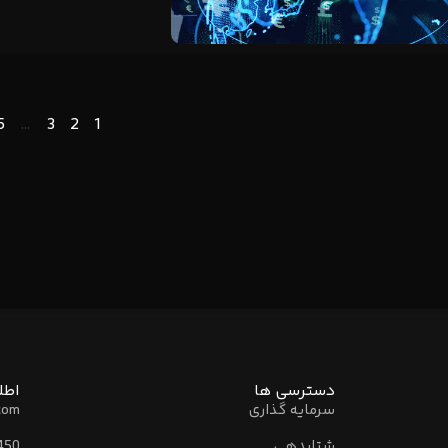
5
…
3
2
1
دسترسی ها
اطل
سرمایه گذاری
com
شتابدهی
450