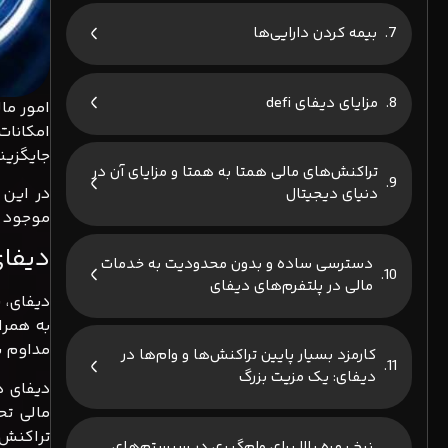
بیمه کردن دارایی‌ها
مزایای دیفای defi
امکانات
جایگزین
تراکنش‌های مالی همتا به همتا و مزایای آن در
در این 
دنیای دیجیتال
موجود د
دیفای ( defi
دسترسی ساده و بدون محدودیت به خدمات
مالی در پلتفرم‌های دیفای
به همرا
مداوم پرو
کارمزد بسیار پایین تراکنش‌ها و وام‌ها در
دیفای: یک مزیت بزرگ
دیفای د
مالی تح
تراکنش‌
نرخ بهره بالا برای وام‌گیری در سیستم‌های