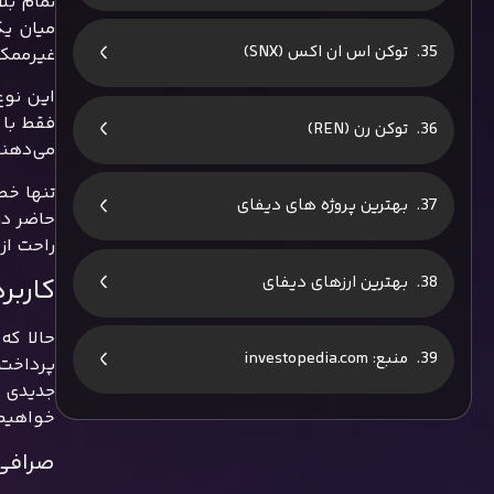
تمام بل
میان یک
توکن اس ان اکس (SNX)
غیرممک
این نوع
فقط با 
توکن رن (REN)
می‌دهند
بهترین پروژه های دیفای
حاضر در
راحت از 
بهترین ارزهای دیفای
کاربرد
منبع: investopedia.com
پرداخت.
جدیدی ب
خواهیم 
صرافی‌