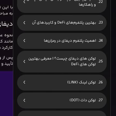
و راهکارها
با این 
به مباح
دیفای
بهترین پلتفرم‌های DeFi و کاربردهای آن
اهمیت پلتفرم دیفای در رمزارزها
مانند ک
کارکرد 
پس از و
توکن های دیفای چیست؟ | معرفی بهترین
تأیید و
توکن های DeFi
توکن لینک (LINK)
توکن دات (DOT)